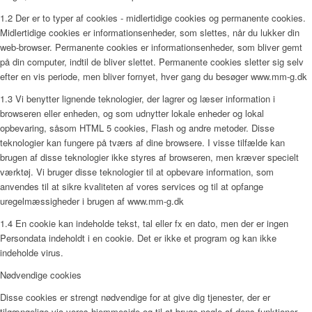
1.2 Der er to typer af cookies - midlertidige cookies og permanente cookies.
Midlertidige cookies er informationsenheder, som slettes, når du lukker din
web-browser. Permanente cookies er informationsenheder, som bliver gemt
på din computer, indtil de bliver slettet. Permanente cookies sletter sig selv
efter en vis periode, men bliver fornyet, hver gang du besøger www.mm-g.dk
1.3 Vi benytter lignende teknologier, der lagrer og læser information i
browseren eller enheden, og som udnytter lokale enheder og lokal
opbevaring, såsom HTML 5 cookies, Flash og andre metoder. Disse
teknologier kan fungere på tværs af dine browsere. I visse tilfælde kan
brugen af disse teknologier ikke styres af browseren, men kræver specielt
værktøj. Vi bruger disse teknologier til at opbevare information, som
anvendes til at sikre kvaliteten af vores services og til at opfange
uregelmæssigheder i brugen af www.mm-g.dk
1.4 En cookie kan indeholde tekst, tal eller fx en dato, men der er ingen
Persondata indeholdt i en cookie. Det er ikke et program og kan ikke
indeholde virus.
Nødvendige cookies
Disse cookies er strengt nødvendige for at give dig tjenester, der er
tilgængelige via vores hjemmeside og til at bruge nogle af dens funktioner.