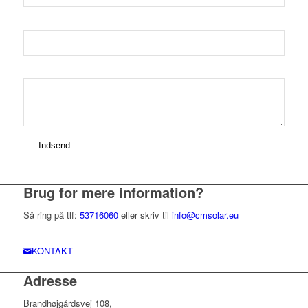
Dit telefonnummer (skal udfyldes)
Sæt evt. et par ord på din opgave
Brug for mere information?
Så ring på tlf:
53716060
eller skriv til
info@cmsolar.eu
KONTAKT
Adresse
Brandhøjgårdsvej 108,