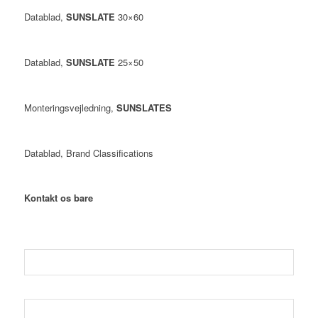
Datablad,
SUNSLATE
30×60
Datablad,
SUNSLATE
25×50
Monteringsvejledning,
SUNSLATES
Datablad, Brand Classifications
Kontakt os bare
Dit navn (skal udfyldes)
Din e-mail (skal udfyldes)