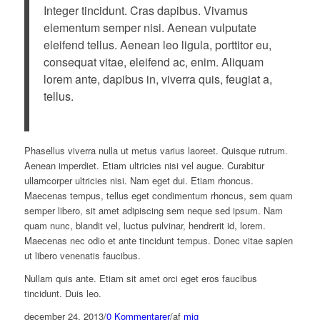
Integer tincidunt. Cras dapibus. Vivamus
elementum semper nisi. Aenean vulputate
eleifend tellus. Aenean leo ligula, porttitor eu,
consequat vitae, eleifend ac, enim. Aliquam
lorem ante, dapibus in, viverra quis, feugiat a,
tellus.
Phasellus viverra nulla ut metus varius laoreet. Quisque rutrum.
Aenean imperdiet. Etiam ultricies nisi vel augue. Curabitur
ullamcorper ultricies nisi. Nam eget dui. Etiam rhoncus.
Maecenas tempus, tellus eget condimentum rhoncus, sem quam
semper libero, sit amet adipiscing sem neque sed ipsum. Nam
quam nunc, blandit vel, luctus pulvinar, hendrerit id, lorem.
Maecenas nec odio et ante tincidunt tempus. Donec vitae sapien
ut libero venenatis faucibus.
Nullam quis ante. Etiam sit amet orci eget eros faucibus
tincidunt. Duis leo.
december 24, 2013
/
0 Kommentarer
/
af
mig