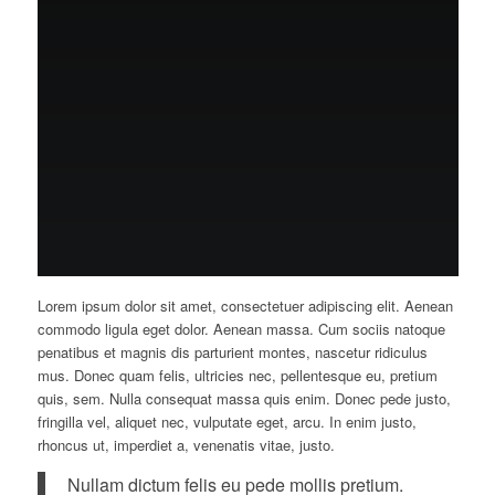
Lorem ipsum dolor sit amet, consectetuer adipiscing elit. Aenean
commodo ligula eget dolor. Aenean massa. Cum sociis natoque
penatibus et magnis dis parturient montes, nascetur ridiculus
mus. Donec quam felis, ultricies nec, pellentesque eu, pretium
quis, sem. Nulla consequat massa quis enim. Donec pede justo,
fringilla vel, aliquet nec, vulputate eget, arcu. In enim justo,
rhoncus ut, imperdiet a, venenatis vitae, justo.
Nullam dictum felis eu pede mollis pretium.