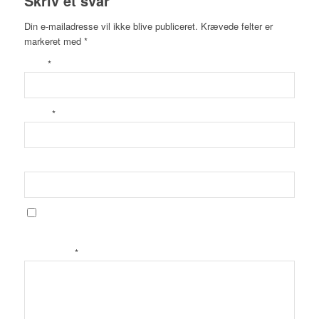
Skriv et svar
Din e-mailadresse vil ikke blive publiceret.
Krævede felter er
markeret med
*
*
Navn
*
E-mail
Websted
Gem mit navn, mail og websted i denne browser til næste gang
jeg kommenterer.
*
Kommentar