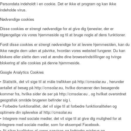
Persondata indeholdt i en cookie. Det er ikke et program og kan ikke
indeholde virus.
Nødvendige cookies
Disse cookies er strengt nødvendige for at give dig tjenester, der er
tilgængelige via vores hjemmeside og til at bruge nogle af dens funktioner.
Fordi disse cookies er strengt nødvendige for at levere hjemmesiden, kan du
ikke nægte dem uden at påvirke, hvordan vores websted fungerer. Du kan
blokere eller slette dem ved at ændre dine browserindstillinger og tvinge
blokering af alle cookies på denne hjemmeside.
Google Analytics Cookies
• Statistik, det vil sige til at måle trafikken på http://cmsolar.eu , herunder
antallet af besøg på http://cmsolar.eu, hvilke domæner den besøgende
kommer fra, hvilke sider de ser på http://cmsolar.eu , og hvilket overordnet
geografisk område brugeren befinder sig i.
• Forbedre funktionalitet, det vil sige til at forbedre funktionaliteten og
optimere din oplevelse af http://cmsolar.eu
• Integrere med sociale medier, det vil sige til at give dig mulighed for at
integrere med sociale medier, som for eksempel Facebook.
• At sikre kvaliteten af vores services og forhindre misbrug og